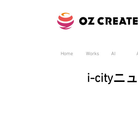
Home
Works
AI
i-city