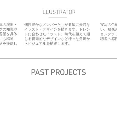
ILLUSTRATOR
体の演出・
個性豊かなメンバーたちが要望に最適な
実写の色
グの知識や
イラスト・デザインを描きます。トレン
い、映像
要望を具体
ドに合わせたイラスト、時代を超えて通
ョングラ
にも精通
じる普遍的なデザインなど様々な角度か
聴者の感
品を提供し
らビジュアルを構築します。
PAST PROJECTS