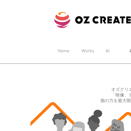
Home
Works
AI
オズクリ
「映像、
個の力を最大限