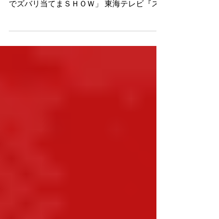
https://tk.tokai-
tv.com/io/switch3000/index.html 「 ナゴヤ愛
でズバリ当てまＳＨＯＷ」 東海テレビ『ス
イッチ！放送3000回記念 ナゴヤ愛でズバ
リ当てまＳＨＯＷ』 番組タイトル ロゴデザ
イン 広告 CG製作...